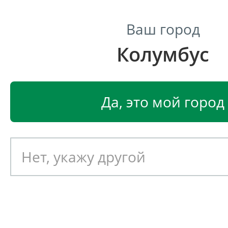
Ваш город
Колумбус
Центр светодиодного освещения
Главная
Светодиодные светильники
Светодиодные
Да, это мой город
Светодиодный светильник
EGLO FABESSA 32823
Артикул: 390412
Новинка!