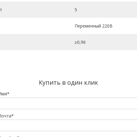
т
5
Переменный 220В
≥0,96
Купить в один клик
Имя*
Почта*