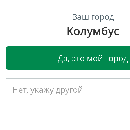
Ваш город
Колумбус
Центр светодиодного освещения
Главная
Светодиодные светильники
Светодиодные
Да, это мой город
Светодиодный светильник
EGLO LAZOLO 91496
Артикул: 390682
Новинка!