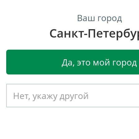
Ваш город
Санкт-Петербу
Центр светодиодного освещения
Главная
Светодиодные светильники
Светодиодные
Да, это мой город
Светодиодный светильник
EGLO MANFRIA-HD c камерой
Артикул: 390269
Новинка!