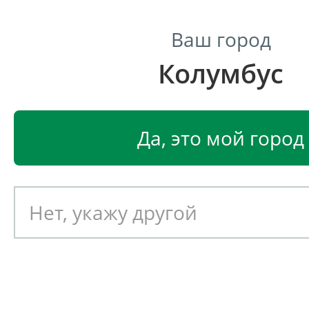
Ваш город
Колумбус
Центр светодиодного освещения
Главная
Светодиодные светильники
Светодиодные
Да, это мой город
Светодиодный светильник
EGLO MARA 87538
Артикул: 390583
Новинка!