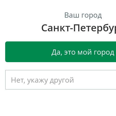
Ваш город
Санкт-Петербу
Центр светодиодного освещения
Главная
Светодиодные светильники
Светодиодные
Да, это мой город
Светодиодный светильник
EGLO MARGITTA 1 96111
Артикул: 391324
Новинка!