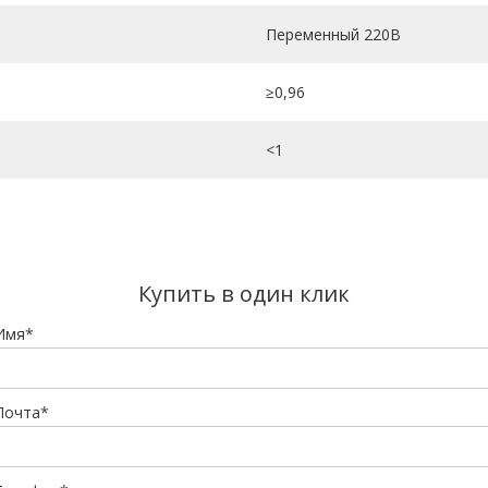
Переменный 220В
≥0,96
<1
Купить в один клик
Имя*
Почта*