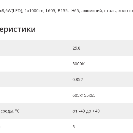
х8,6W(LED), 1х1000lm, L605, B155, Н65, алюминий, cталь, золото
теристики
25.8
3000K
0.852
605х155х65
среды, °C
от -40 до +40
т
5