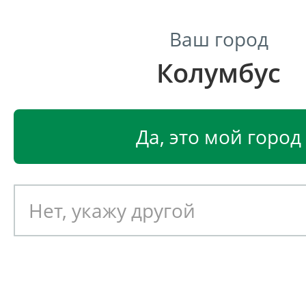
Ваш город
Колумбус
Центр светодиодного освещения
Главная
Светодиодные светильники
Светодиодные
Да, это мой город
Светодиодный светильник
EGLO MONTEROS 98144
Артикул: 390279
Новинка!