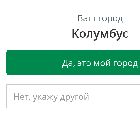
Ваш город
Колумбус
Центр светодиодного освещения
Главная
Светодиодные светильники
Светодиодные
Да, это мой город
Светодиодный светильник
EGLO OLMERO 96974
Артикул: 391570
Новинка!