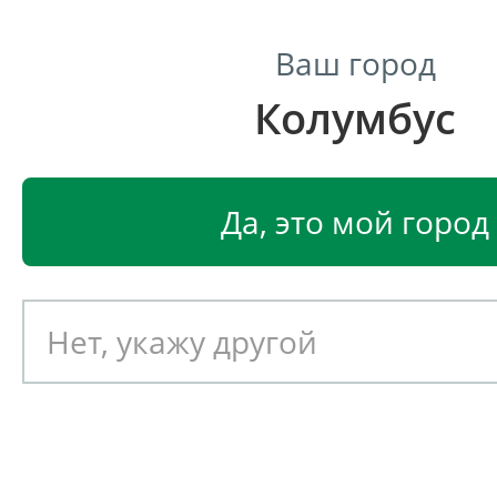
Ваш город
Колумбус
Центр светодиодного освещения
Главная
Светодиодные светильники
Светодиодные
Да, это мой город
Светодиодный светильник
EGLO ONJA 89767
Артикул: 390048
Новинка!