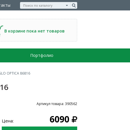
такты
В корзине пока нет товаров
Портфолио
GLO OPTICA 86816
16
Артикул товара: 390562
6090
Цена: