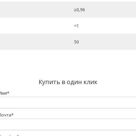
≥0,96
<1
50
Купить в один клик
Имя*
Почта*