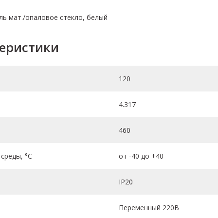
ель мат./опаловое стекло, белый
теристики
120
4.317
460
среды, °C
от -40 до +40
IP20
Переменный 220В