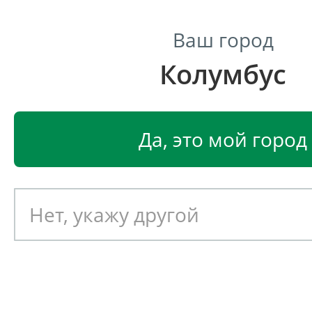
Ваш город
Колумбус
Центр светодиодного освещения
Главная
Светодиодные светильники
Светодиодные
Да, это мой город
Светодиодный светильник
EGLO PALOZZA 97363
Артикул: 391690
Новинка!