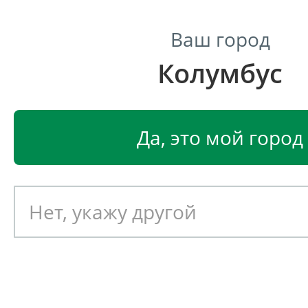
Ваш город
Колумбус
Центр светодиодного освещения
Главная
Светодиодные светильники
Светодиодные
Да, это мой город
Светодиодный светильник
EGLO PARRI 96322
Артикул: 391386
Новинка!