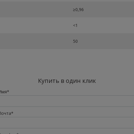
≥0,96
<1
50
Купить в один клик
Имя*
Почта*