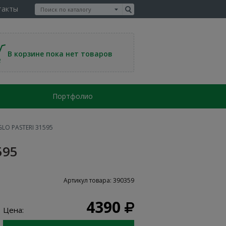
такты
В корзине пока нет товаров
Портфолио
LO PASTERI 31595
595
Артикул товара: 390359
4390
Цена: