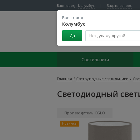
Ваш город:
Колумбус
Задать вопрос
Ваш город
Колумбус
Да
Центр светодиодного освещения
Светильники
Главная
/
Светодиодные светильники
/
Све
Светодиодный свети
Производитель: EGLO
Новинка!