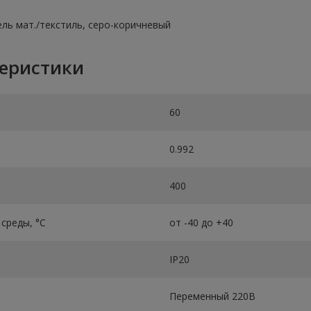
кель мат./текстиль, cеро-коричневый
теристики
60
0.992
400
среды, °C
от -40 до +40
IP20
Переменный 220В