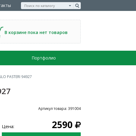
такты
В корзине пока нет товаров
Портфолио
LO PASTERI 94927
927
Артикул товара: 391004
2590
Цена: