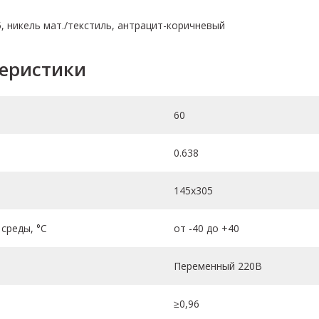
5, никель мат./текстиль, антрацит-коричневый
теристики
60
0.638
145х305
среды, °C
от -40 до +40
Переменный 220В
≥0,96