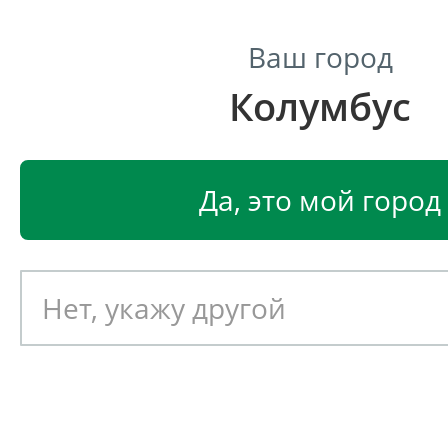
Ваш город
Колумбус
Центр светодиодного освещения
Главная
Светодиодные светильники
Светодиодные
Да, это мой город
Светодиодный светильник
EGLO PASTERI 95045
Артикул: 391037
Новинка!