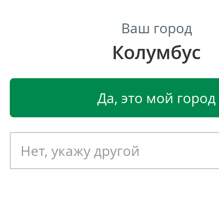
Ваш город
Колумбус
Центр светодиодного освещения
Главная
Светодиодные светильники
Светодиодные
Да, это мой город
Светодиодный светильник
EGLO PASTERI 95052
Артикул: 391041
Новинка!