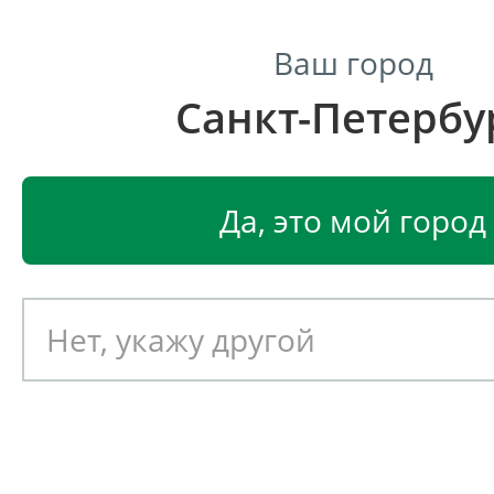
Ваш город
Санкт-Петербу
Центр светодиодного освещения
Главная
Светодиодные светильники
Светодиодные
Да, это мой город
Светодиодный светильник
EGLO PASTERI 97613
Артикул: 391823
Новинка!