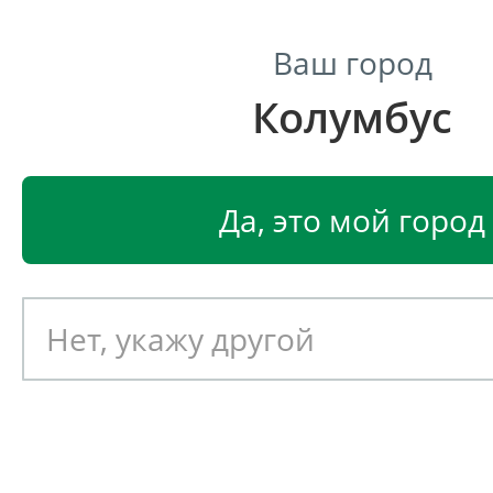
Ваш город
Колумбус
Центр светодиодного освещения
Главная
Светодиодные светильники
Светодиодные
Да, это мой город
Светодиодный светильник
EGLO PAWEDO 93083
Артикул: 390773
Новинка!