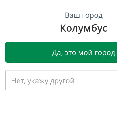
Ваш город
Колумбус
Центр светодиодного освещения
Главная
Светодиодные светильники
Светодиодные
Да, это мой город
Светодиодный светильник
EGLO PROPENDA 96008
Артикул: 390149
Новинка!