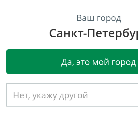
Ваш город
Санкт-Петербу
Центр светодиодного освещения
Главная
Светодиодные светильники
Светодиодные
Да, это мой город
Светодиодный светильник
EGLO PUYO-S 97663
Артикул: 391859
Новинка!