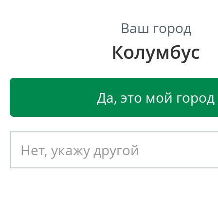
Ваш город
Колумбус
Центр светодиодного освещения
Главная
Светодиодные светильники
Светодиодные
Да, это мой город
Светодиодный светильник
EGLO PUYO-S 97666
Артикул: 391862
Новинка!