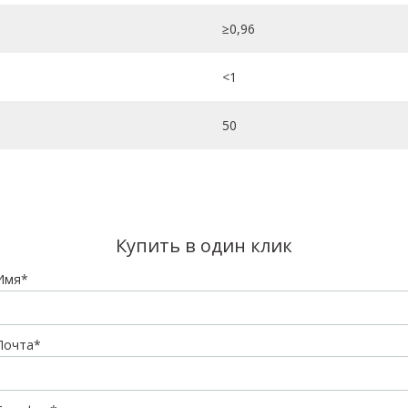
≥0,96
<1
50
Купить в один клик
Имя*
Почта*