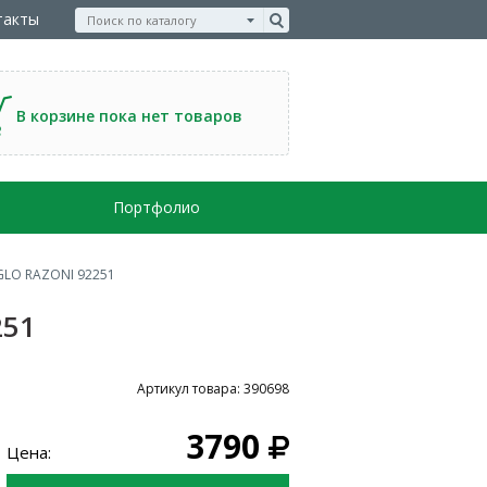
такты
В корзине пока нет товаров
Портфолио
GLO RAZONI 92251
251
Артикул товара: 390698
3790
Цена: