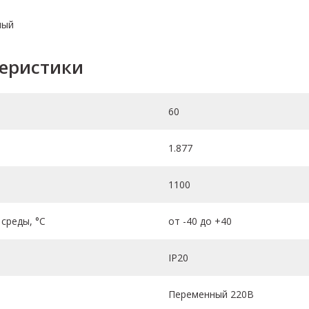
лый
теристики
60
1.877
1100
среды, °C
от -40 до +40
IP20
Переменный 220В