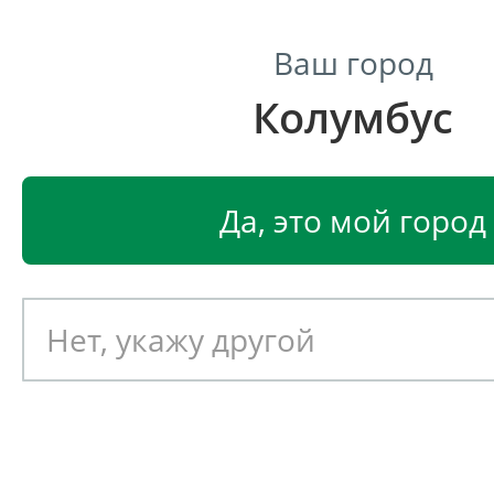
Ваш город
Колумбус
Центр светодиодного освещения
Главная
Светодиодные светильники
Светодиодные
Да, это мой город
Светодиодный светильник
EGLO RIBOLLA 92592
Артикул: 390711
Новинка!