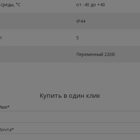
среды, °C
от -40 до +40
IP44
т
5
Переменный 220В
Купить в один клик
Имя*
Почта*