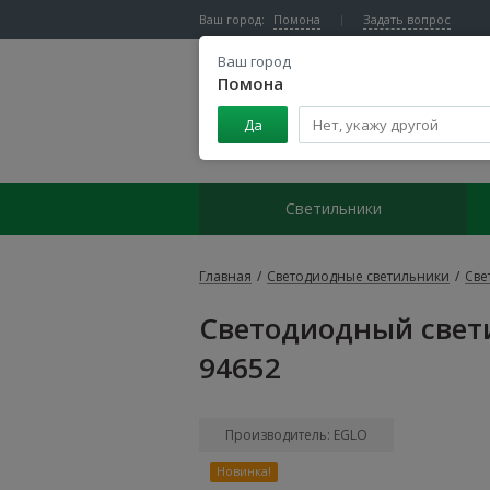
Ваш город:
Помона
Задать вопрос
Ваш город
Помона
Да
Центр светодиодного освещения
Светильники
Главная
/
Светодиодные светильники
/
Све
Светодиодный свет
94652
Производитель: EGLO
Новинка!