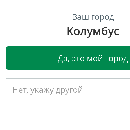
Ваш город
Колумбус
Центр светодиодного освещения
Главная
Светодиодные светильники
Светодиодные
Да, это мой город
Светодиодный светильник
EGLO ROTTELO 90914
Артикул: 390648
Новинка!