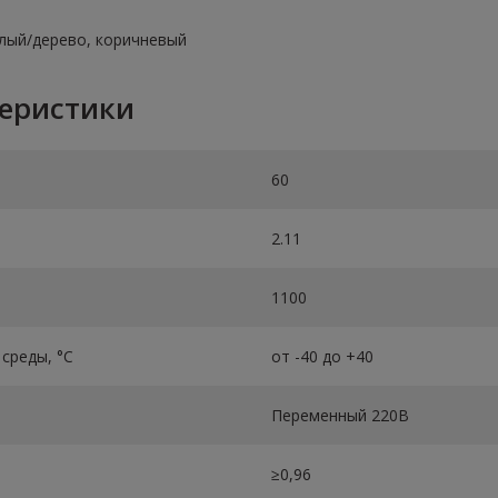
елый/дерево, коричневый
теристики
60
2.11
1100
среды, °C
от -40 до +40
Переменный 220В
≥0,96