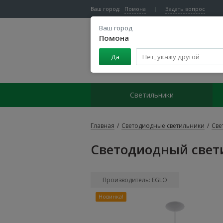
Ваш город:
Помона
Задать вопрос
Ваш город
Помона
Да
Центр светодиодного освещения
Светильники
Главная
/
Светодиодные светильники
/
Све
Светодиодный свет
Производитель: EGLO
Новинка!