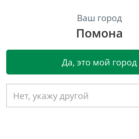
Ваш город
Помона
Центр светодиодного освещения
Главная
Светодиодные светильники
Светодиодные
Да, это мой город
Светодиодный светильник
EGLO СAILIN 94989
Артикул: 391029
Новинка!