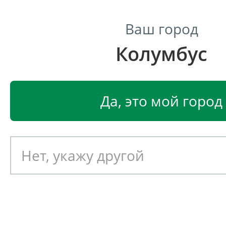
Ваш город
Колумбус
Центр светодиодного освещения
Главная
Светодиодные светильники
Светодиодные
Да, это мой город
Светодиодный светильник
EGLO SALOME 7188
Артикул: 390454
Новинка!