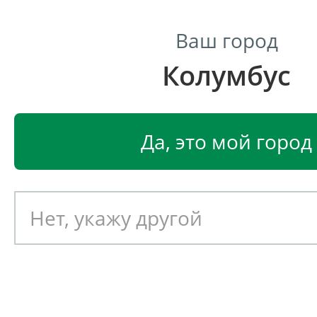
Ваш город
Колумбус
Центр светодиодного освещения
Главная
Светодиодные светильники
Светодиодные
Да, это мой город
Светодиодный светильник
EGLO SALTO 32828
Артикул: 390417
Новинка!