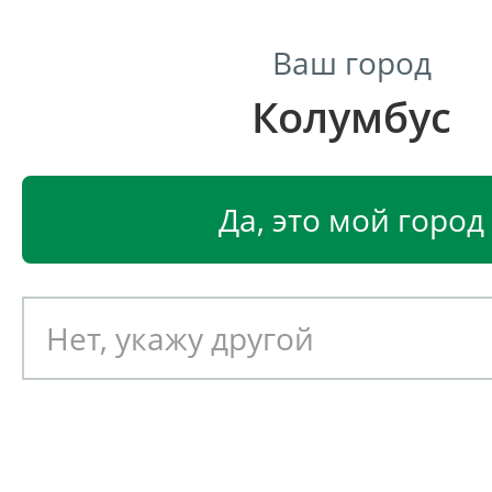
Ваш город
Колумбус
Центр светодиодного освещения
Главная
Светодиодные светильники
Светодиодные
Да, это мой город
Светодиодный светильник
EGLO СANTZO 96706
Артикул: 391475
Новинка!