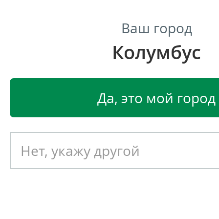
Ваш город
Колумбус
Центр светодиодного освещения
Главная
Светодиодные светильники
Светодиодные
Да, это мой город
Светодиодный светильник
EGLO SARABIA 94353
Артикул: 390886
Новинка!