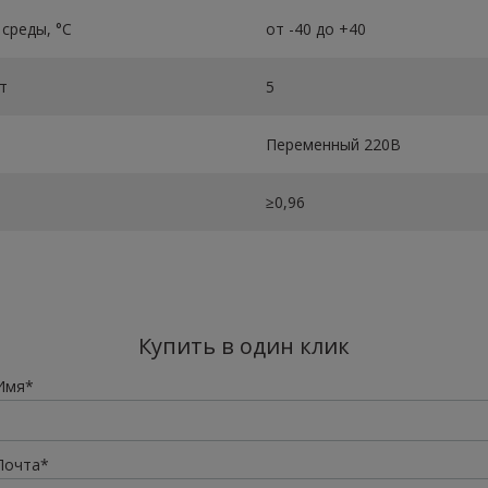
среды, °C
от -40 до +40
т
5
Переменный 220В
≥0,96
Купить в один клик
Имя*
Почта*