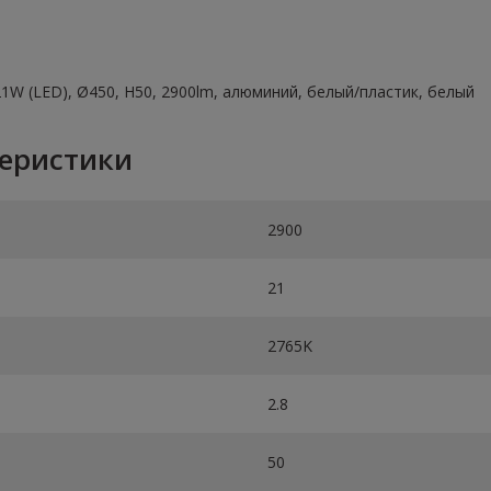
1W (LED), Ø450, H50, 2900lm, алюминий, белый/пластик, белый
теристики
2900
21
2765K
2.8
50