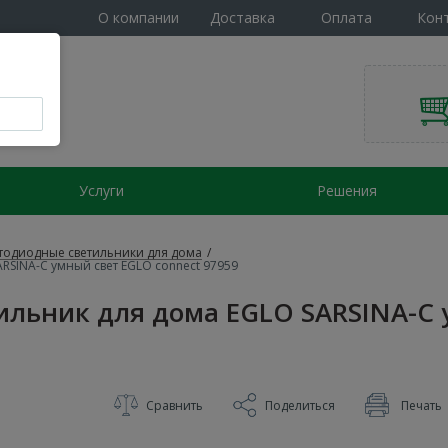
О компании
Доставка
Оплата
Кон
Услуги
Решения
тодиодные светильники для дома
/
RSINA-C умный свет EGLO connect 97959
ильник для дома EGLO SARSINA-C 
Сравнить
Поделиться
Печать