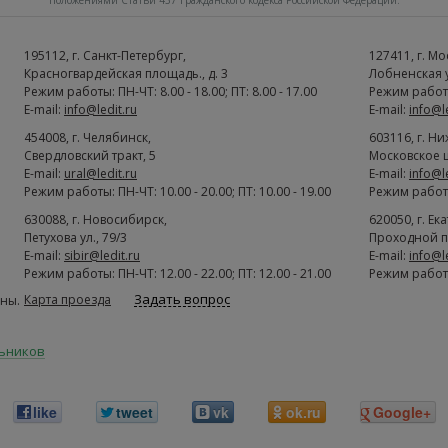
положениями Статьи 437 Гражданского кодекса Российской Федерации.
195112
, г.
Cанкт-Петербург
,
127411
, г.
Мо
Красногвардейская площадь., д. 3
Лобненская ул
Режим работы: ПН-ЧТ: 8.00 - 18.00; ПТ: 8.00 - 17.00
Режим работы:
E-mail:
info@ledit.ru
E-mail:
info@l
454008
, г.
Челябинск
,
603116
, г.
Ни
Свердловский тракт, 5
Московское ш
E-mail:
ural@ledit.ru
E-mail:
info@l
Режим работы: ПН-ЧТ: 10.00 - 20.00; ПТ: 10.00 - 19.00
Режим работы:
630088
, г.
Новосибирск
,
620050
, г.
Ек
Петухова ул., 79/3
Проходной п
E-mail:
sibir@ledit.ru
E-mail:
info@l
Режим работы: ПН-ЧТ: 12.00 - 22.00; ПТ: 12.00 - 21.00
Режим работы:
Задать вопрос
Карта проезда
ны.
льников
like
tweet
vk
ok.ru
Google+