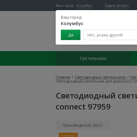
Ваш город:
Колумбус
Задать вопрос
Ваш город
Колумбус
Да
Центр светодиодного освещения
Светильники
Главная
/
Светодиодные светильники
/
Све
Светодиодный светильник для дома EGLO SA
Светодиодный свет
connect 97959
Производитель: EGLO
Новинка!