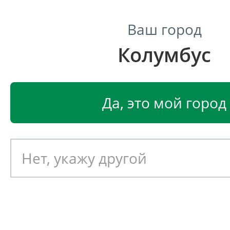
Ваш город
Колумбус
Центр светодиодного освещения
Главная
Светодиодные светильники
Светодиодные
Да, это мой город
Светодиодный светильник
EGLO SELVINA 96306
Артикул: 391377
Новинка!