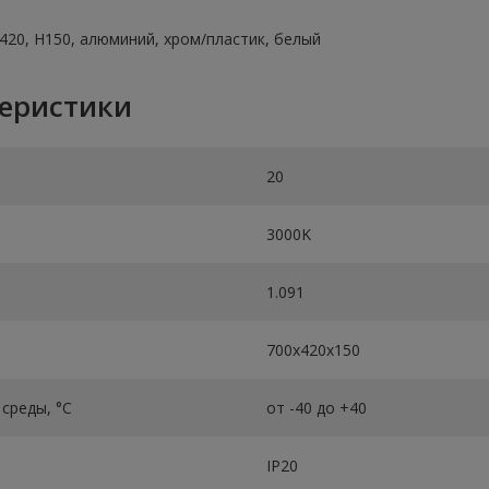
B420, Н150, алюминий, хром/пластик, белый
теристики
20
3000K
1.091
700х420х150
среды, °C
от -40 до +40
IP20