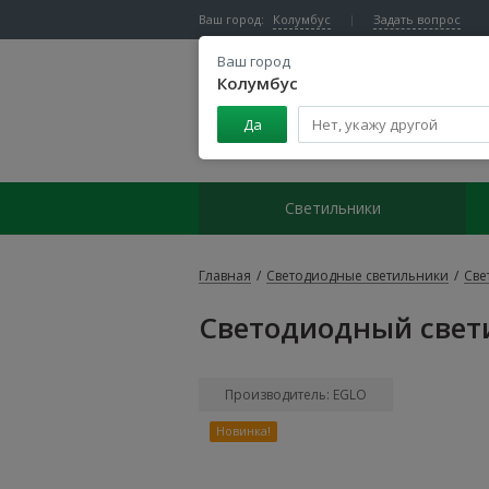
Ваш город:
Колумбус
Задать вопрос
Ваш город
Колумбус
Да
Центр светодиодного освещения
Светильники
Главная
/
Светодиодные светильники
/
Све
Светодиодный свети
Производитель: EGLO
Новинка!