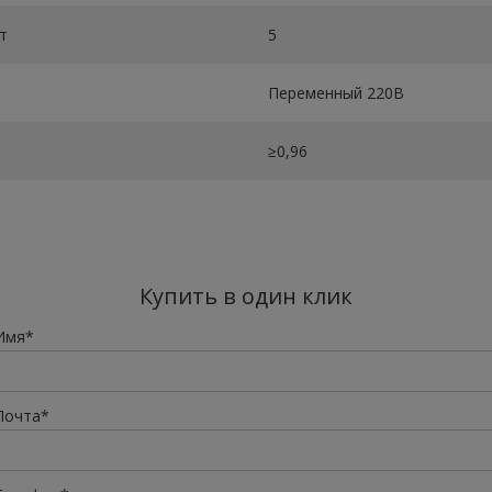
т
5
Переменный 220В
≥0,96
Купить в один клик
Имя*
Почта*