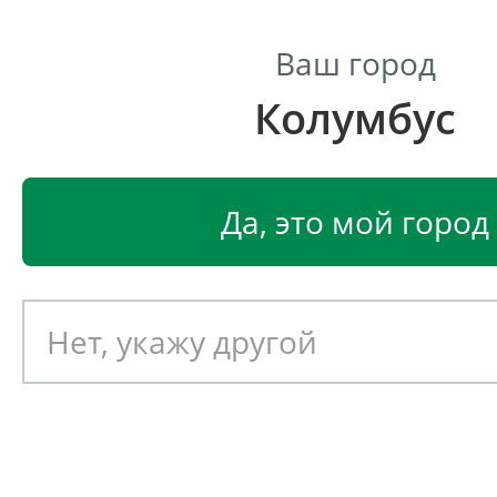
Ваш город
Колумбус
Центр светодиодного освещения
Главная
Светодиодные светильники
Светодиодные
Да, это мой город
Светодиодный светильник
EGLO SPARINO 96707
Артикул: 391476
Новинка!