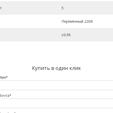
т
5
Переменный 220В
≥0,96
Купить в один клик
Имя*
Почта*