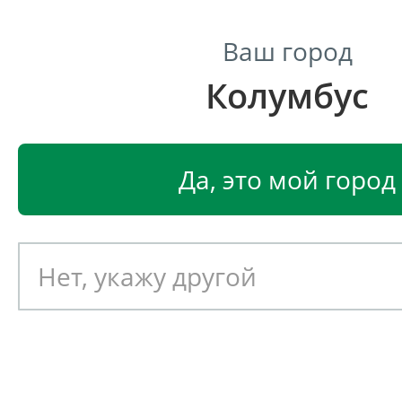
Ваш город
Колумбус
Центр светодиодного освещения
Главная
Светодиодные светильники
Светодиодные
Да, это мой город
Светодиодный светильник
EGLO TOLORICO 97056
Артикул: 391611
Новинка!