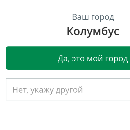
Ваш город
Колумбус
Центр светодиодного освещения
Главная
Светодиодные светильники
Светодиодные
Да, это мой город
Светодиодный светильник
EGLO VALLASPRA 97792
Артикул: 391959
Новинка!