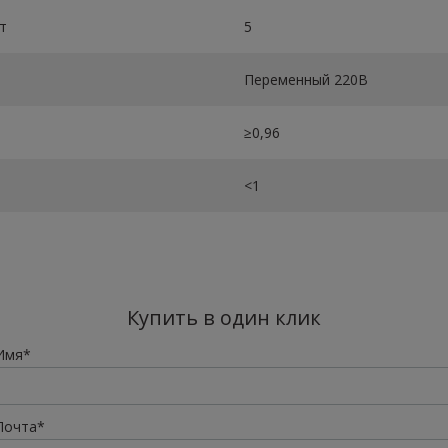
т
5
Переменный 220В
≥0,96
<1
Купить в один клик
Имя*
Почта*