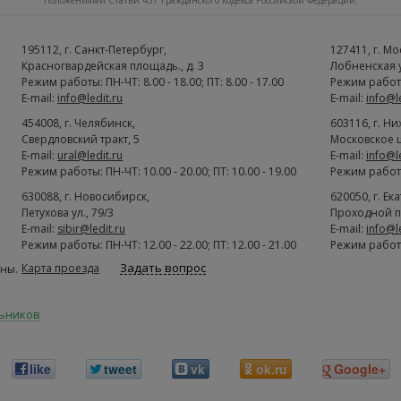
положениями Статьи 437 Гражданского кодекса Российской Федерации.
195112
, г.
Cанкт-Петербург
,
127411
, г.
Мо
Красногвардейская площадь., д. 3
Лобненская ул
Режим работы: ПН-ЧТ: 8.00 - 18.00; ПТ: 8.00 - 17.00
Режим работы:
E-mail:
info@ledit.ru
E-mail:
info@l
454008
, г.
Челябинск
,
603116
, г.
Ни
Свердловский тракт, 5
Московское ш
E-mail:
ural@ledit.ru
E-mail:
info@l
Режим работы: ПН-ЧТ: 10.00 - 20.00; ПТ: 10.00 - 19.00
Режим работы:
630088
, г.
Новосибирск
,
620050
, г.
Ек
Петухова ул., 79/3
Проходной п
E-mail:
sibir@ledit.ru
E-mail:
info@l
Режим работы: ПН-ЧТ: 12.00 - 22.00; ПТ: 12.00 - 21.00
Режим работы:
Задать вопрос
Карта проезда
ны.
льников
like
tweet
vk
ok.ru
Google+