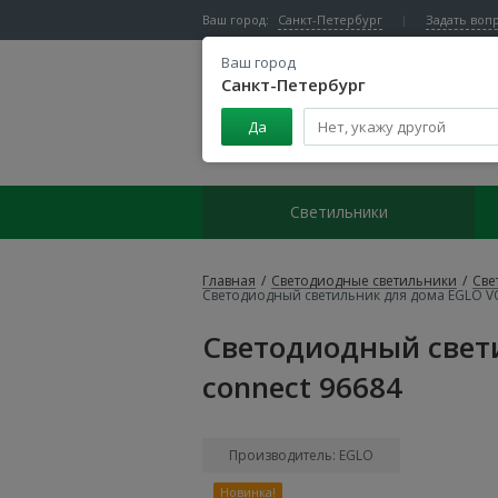
Ваш город:
Санкт-Петербург
Задать воп
Ваш город
Санкт-Петербург
Да
Центр светодиодного освещения
Светильники
Главная
/
Светодиодные светильники
/
Све
Светодиодный светильник для дома EGLO V
Светодиодный свет
connect 96684
Производитель: EGLO
Новинка!