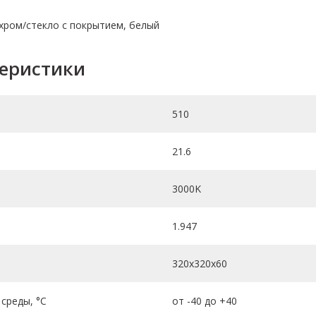
 хром/стекло с покрытием, белый
теристики
510
21.6
3000K
1.947
320х320х60
среды, °C
от -40 до +40