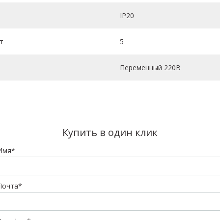
IP20
т
5
Переменный 220В
Купить в один клик
Имя*
Почта*