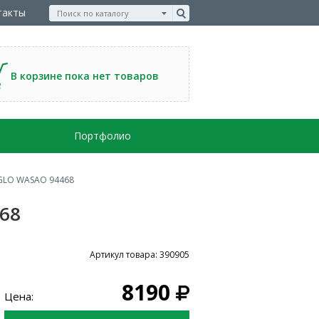
такты
В корзине пока нет товаров
Портфолио
EGLO WASAO 94468
68
Артикул товара: 390905
8190
Цена: