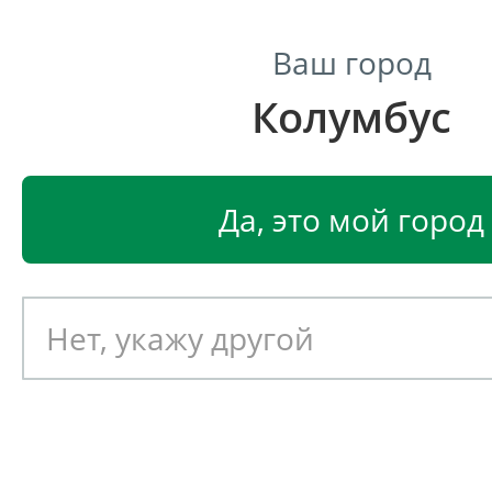
Ваш город
Колумбус
Центр светодиодного освещения
Главная
Светодиодные светильники
Светодиодные
Да, это мой город
Светодиодный светильник
EGLO ZERACO 93679
Артикул: 390830
Новинка!