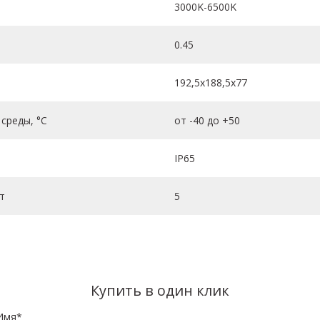
3000K-6500K
0.45
192,5х188,5х77
среды, °C
от -40 до +50
IP65
т
5
Купить в один клик
Имя*