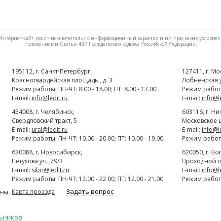
нтернет-сайт носит исключительно информационный характер и ни при каких условиях 
положениями Статьи 437 Гражданского кодекса Российской Федерации.
195112
, г.
Cанкт-Петербург
,
127411
, г.
Мо
Красногвардейская площадь., д. 3
Лобненская ул
Режим работы: ПН-ЧТ: 8.00 - 18.00; ПТ: 8.00 - 17.00
Режим работы:
E-mail:
info@ledit.ru
E-mail:
info@l
454008
, г.
Челябинск
,
603116
, г.
Ни
Свердловский тракт, 5
Московское ш
E-mail:
ural@ledit.ru
E-mail:
info@l
Режим работы: ПН-ЧТ: 10.00 - 20.00; ПТ: 10.00 - 19.00
Режим работы:
630088
, г.
Новосибирск
,
620050
, г.
Ек
Петухова ул., 79/3
Проходной п
E-mail:
sibir@ledit.ru
E-mail:
info@l
Режим работы: ПН-ЧТ: 12.00 - 22.00; ПТ: 12.00 - 21.00
Режим работы:
Задать вопрос
Карта проезда
ны.
льников