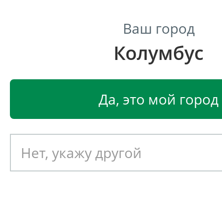
Ваш город
Колумбус
Центр светодиодного освещения
Главная
Светодиодные светильники
Светодио
Да, это мой город
Светодиодная лампа Gauss
Elementary, Шар 6Вт, цокол
Артикул: 070391