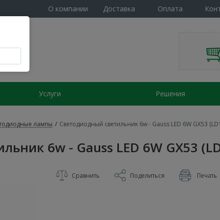
О компании
Доставка
Оплата
Кон
Услуги
Решения
тодиодные лампы
/
Светодиодный светильник 6w - Gauss LED 6W GX53 (LD
льник 6w - Gauss LED 6W GX53 (L
Сравнить
Поделиться
Печать