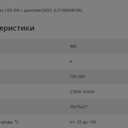
ss LED 6W с цоколем GX53. (LD108008106)
теристики
460
6
150-265
2700K-4100K
75х75х27
среды, °C
от -25 до +50