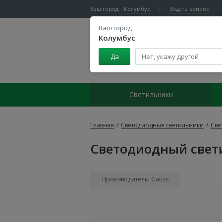
Ваш город:
Колумбус
Задать вопрос
Ваш город
Колумбус
Да
Центр светодиодного освещения
Светильники
Главная
/
Светодиодные светильники
/
Све
Светодиодный свети
Производитель: Gauss