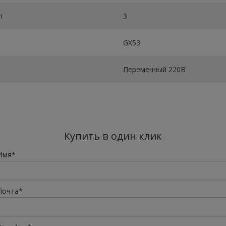
т
3
GX53
Переменный 220В
Купить в один клик
Имя*
Почта*