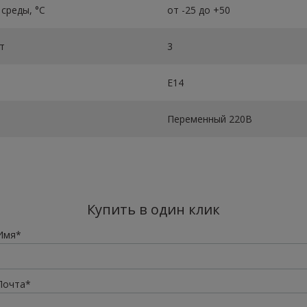
среды, °C
от -25 до +50
т
3
Е14
Переменный 220В
Купить в один клик
Имя*
Почта*