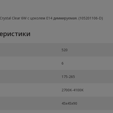
rystal Clear 6W с цоколем E14 диммируемая. (105201106-D)
теристики
520
6
175-265
2700K-4100K
45х45х90