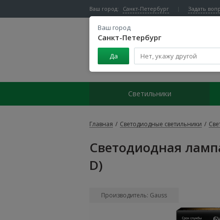
Ваш город:
Санкт-Петербург
Задать воп
Ваш город
Санкт-Петербург
Да
Центр светодиодного освещения
Светильники
Главная
/
Светодиодные светильники
/
Све
Светодиодная лампа 
D)
Производитель: Gauss