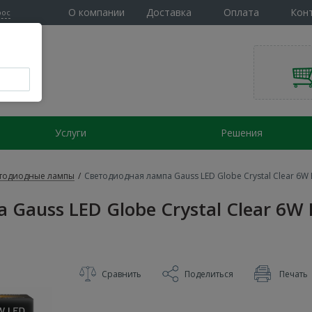
О компании
Доставка
Оплата
Кон
рос
Услуги
Решения
тодиодные лампы
/
Светодиодная лампа Gauss LED Globe Crystal Clear 6W 
Gauss LED Globe Crystal Clear 6W 
Сравнить
Поделиться
Печать