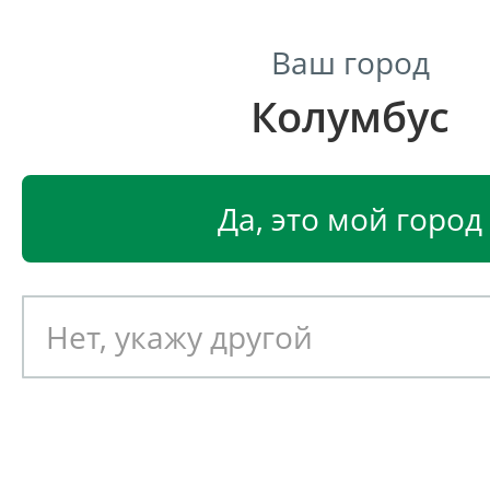
Ваш город
Колумбус
Центр светодиодного освещения
Главная
Светодиодные светильники
Светодио
Да, это мой город
Светодиодная лампа Оптог
Оптолюкс Е27 12Вт
Артикул: 030144