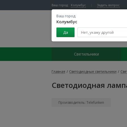
Ваш город:
Колумбус
Задать вопрос
Ваш город
Колумбус
Да
Центр светодиодного освещения
Светильники
Главная
/
Светодиодные светильники
/
Све
Светодиодная лампа
Производитель: Telefunken