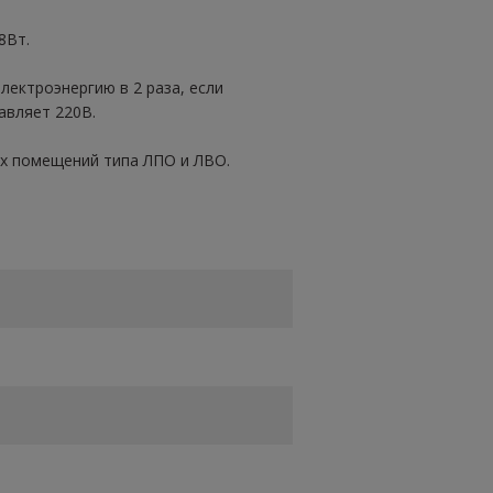
8Вт.
лектроэнергию в 2 раза, если
авляет 220В.
ых помещений типа ЛПО и ЛВО.