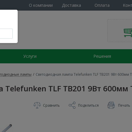
О компании
Доставка
Оплата
Кон
Услуги
Решения
тодиодные лампы
/
Светодиодная лампа Telefunken TLF TB201 9Вт 600мм 
 Telefunken TLF TB201 9Вт 600мм 
Сравнить
Поделиться
Печать