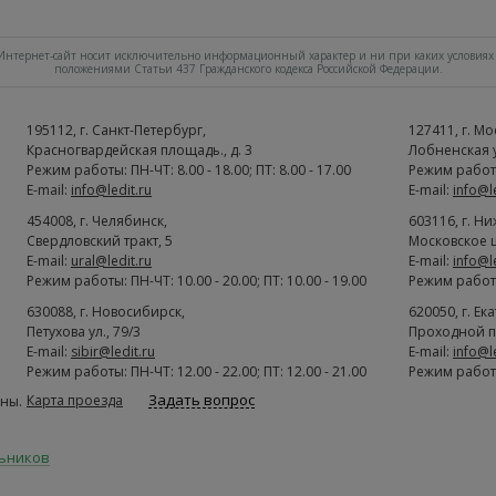
нтернет-сайт носит исключительно информационный характер и ни при каких условиях 
положениями Статьи 437 Гражданского кодекса Российской Федерации.
195112
, г.
Cанкт-Петербург
,
127411
, г.
Мо
Красногвардейская площадь., д. 3
Лобненская ул
Режим работы: ПН-ЧТ: 8.00 - 18.00; ПТ: 8.00 - 17.00
Режим работы:
E-mail:
info@ledit.ru
E-mail:
info@l
454008
, г.
Челябинск
,
603116
, г.
Ни
Свердловский тракт, 5
Московское ш
E-mail:
ural@ledit.ru
E-mail:
info@l
Режим работы: ПН-ЧТ: 10.00 - 20.00; ПТ: 10.00 - 19.00
Режим работы:
630088
, г.
Новосибирск
,
620050
, г.
Ек
Петухова ул., 79/3
Проходной п
E-mail:
sibir@ledit.ru
E-mail:
info@l
Режим работы: ПН-ЧТ: 12.00 - 22.00; ПТ: 12.00 - 21.00
Режим работы:
Задать вопрос
Карта проезда
ны.
льников