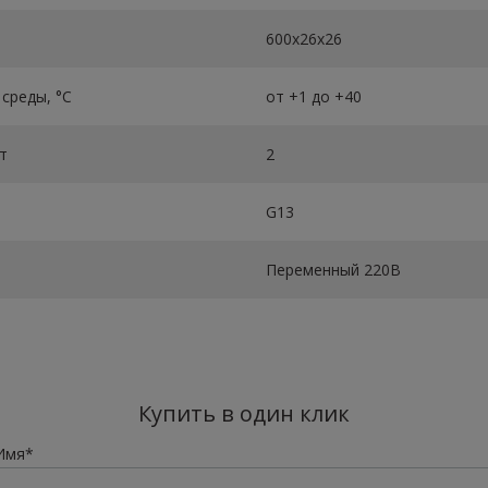
600х26х26
среды, °C
от +1 до +40
т
2
G13
Переменный 220В
Купить в один клик
Имя*