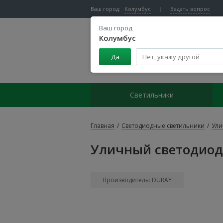
Ваш город:
Колумбус
Задать вопрос
Ваш город
Колумбус
Да
Центр светодиодного освещения
Светильники
Главная
/
Светодиодные светильники
/
Ули
Уличный светодиод
Производитель: DURAY