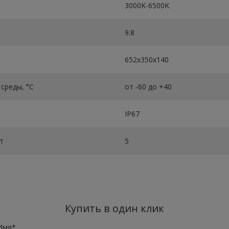
3000K-6500K
9.8
652х350х140
среды, °C
от -60 до +40
IP67
т
5
Купить в один клик
Имя*