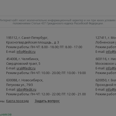
нтернет-сайт носит исключительно информационный характер и ни при каких условиях 
положениями Статьи 437 Гражданского кодекса Российской Федерации.
195112
, г.
Cанкт-Петербург
,
127411
, г.
Мо
Красногвардейская площадь., д. 3
Лобненская ул
Режим работы: ПН-ЧТ: 8.00 - 18.00; ПТ: 8.00 - 17.00
Режим работы:
E-mail:
info@ledit.ru
E-mail:
info@l
454008
, г.
Челябинск
,
603116
, г.
Ни
Свердловский тракт, 5
Московское ш
E-mail:
ural@ledit.ru
E-mail:
info@l
Режим работы: ПН-ЧТ: 10.00 - 20.00; ПТ: 10.00 - 19.00
Режим работы:
630088
, г.
Новосибирск
,
620050
, г.
Ек
Петухова ул., 79/3
Проходной п
E-mail:
sibir@ledit.ru
E-mail:
info@l
Режим работы: ПН-ЧТ: 12.00 - 22.00; ПТ: 12.00 - 21.00
Режим работы:
Задать вопрос
Карта проезда
ны.
льников