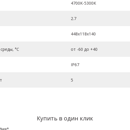
4700K-5300K
2.7
448х118х140
среды, °C
от -60 до +40
IP67
т
5
Купить в один клик
Имя*