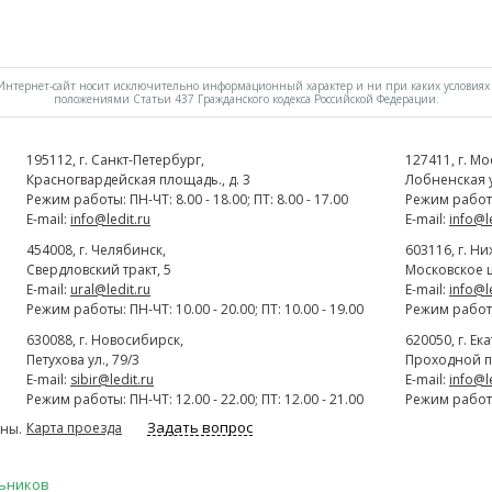
нтернет-сайт носит исключительно информационный характер и ни при каких условиях 
положениями Статьи 437 Гражданского кодекса Российской Федерации.
195112
, г.
Cанкт-Петербург
,
127411
, г.
Мо
Красногвардейская площадь., д. 3
Лобненская ул
Режим работы: ПН-ЧТ: 8.00 - 18.00; ПТ: 8.00 - 17.00
Режим работы:
E-mail:
info@ledit.ru
E-mail:
info@l
454008
, г.
Челябинск
,
603116
, г.
Ни
Свердловский тракт, 5
Московское ш
E-mail:
ural@ledit.ru
E-mail:
info@l
Режим работы: ПН-ЧТ: 10.00 - 20.00; ПТ: 10.00 - 19.00
Режим работы:
630088
, г.
Новосибирск
,
620050
, г.
Ек
Петухова ул., 79/3
Проходной п
E-mail:
sibir@ledit.ru
E-mail:
info@l
Режим работы: ПН-ЧТ: 12.00 - 22.00; ПТ: 12.00 - 21.00
Режим работы:
Задать вопрос
Карта проезда
ны.
льников